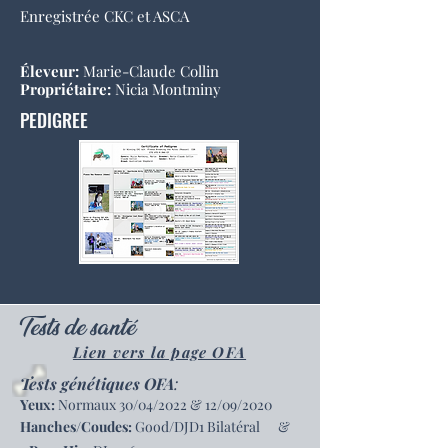
Enregistrée CKC et ASCA
Éleveur:
Marie-Claude Collin
Propriétaire:
Nicia Montminy
PEDIGREE
Tests de santé
Lien vers la page OFA
Tests génétiques OFA
:
Yeux:
Normaux 30/04/2022 & 12/09/2020
Hanches/Coudes:
Good/DJD1 Bilatéral &