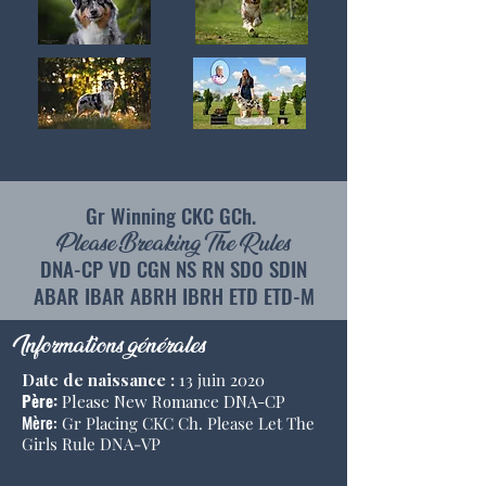
Gr Winning CKC GCh.
Please Breaking The Rules
DNA-CP VD CGN NS RN SDO SDIN
ABAR IBAR ABRH IBRH ETD ETD-M
Informations générales
Date de naissance :
13 juin 2020
Père
:
Please New Romance DNA-CP
Mère:
Gr Placing CKC Ch. Please Let The
Girls Rule DNA-VP