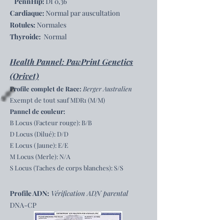
PennHip:
DI 0,36
Cardiaque:
Normal par auscultation
Rotules:
Normales
Thyroide:
Normal
Health Pannel: PawPrint Genetics
(Orivet)
Profile complet de Race:
Berger Australien
Exempt de tout sauf MDR1 (M/M)
Pannel de couleur:
B Locus (Facteur rouge): B/B
D Locus (Dilué): D/D
E Locus (Jaune): E/E
M Locus (Merle): N/A
S Locus (Taches de corps blanches): S/S
Profile ADN:
Vérification ADN parental
DNA-CP