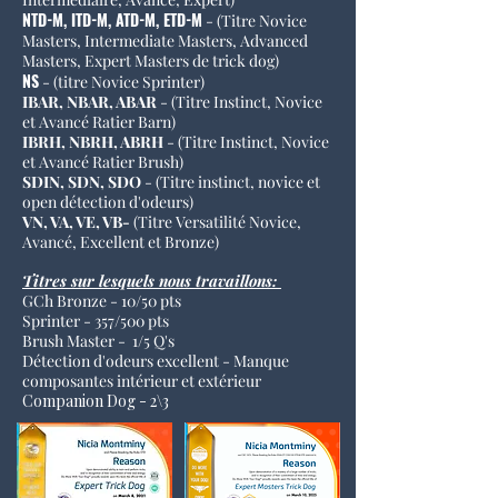
NTD-M, ITD-M, ATD-M, ETD-M
- (Titre Novice
Masters, Intermediate Masters, Advanced
Masters,
Expert Masters de trick dog)
NS
-
(titre Novice Sprinter)
IBAR, NBAR, ABAR
- (Titre Instinct, Novice
et Avancé Ratier Barn)
IBRH, NBRH, ABRH
- (Titre Instinct, Novice
et Avancé Ratier Brush)
SDIN, SDN, SDO
- (Titre instinct, novice et
open détection d'odeurs)
VN, VA, VE, VB-
(Titre
Versatilité Novice,
Avancé, Excellent et Bronze)
Titres sur lesquels nous travaillons:
GCh Bronze - 10/50 pts
Sprinter - 357/500 pts
Brush Master - 1/5 Q's
Détection d'odeurs excellent - Manque
composantes intérieur et extérieur
Companion Dog - 2\3