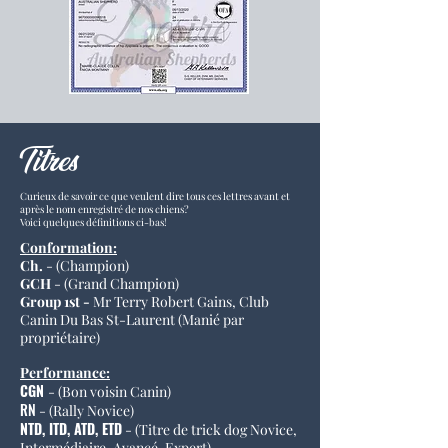
Titres
Curieux de savoir ce que veulent dire tous ces lettres avant et
après le nom enregistré de nos chiens?
Voici quelques définitions ci-bas!
Conformation:
Ch.
- (Champion)
GCH
- (Grand Champion)
Group 1st -
Mr Terry Robert Gains, Club
Canin Du Bas St-Laurent (Manié par
propriétaire)
Performance:
CGN
-
(Bon voisin Canin)
RN
- (Rally Novice)
NTD, ITD, ATD, ETD
-
(Titre de trick dog Novice,
Intermédiaire, Avancé, Expert)